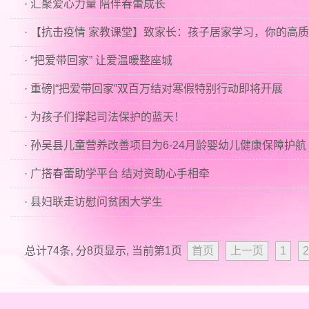
· 汇聚爱心力量 陪伴春蕾成长
· “把爱带回家” 让爱温暖整座城
· 重磅|“把爱带回家”双百万结对寒假特别行动即将开展
· 为孩子们撑起司法保护的蓝天！
· 孙吴县儿童营养改善项目为6-24月龄婴幼儿健康保障护航
· 广搭春蕾助学平台 结对资助心手相牵
· 县妇联走访慰问贫困大学生
总计74条, 分8页显示, 当前第1页
首页
上一页
1
2