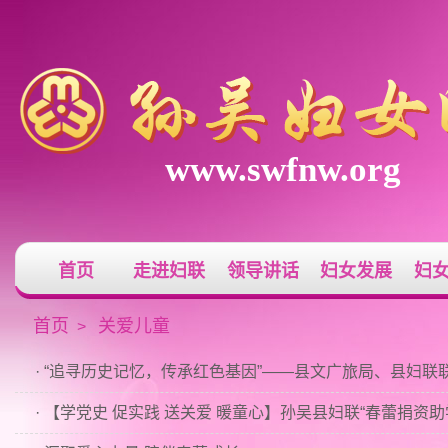
www.swfnw.org
首页
走进妇联
领导讲话
妇女发展
妇
首页
关爱儿童
>