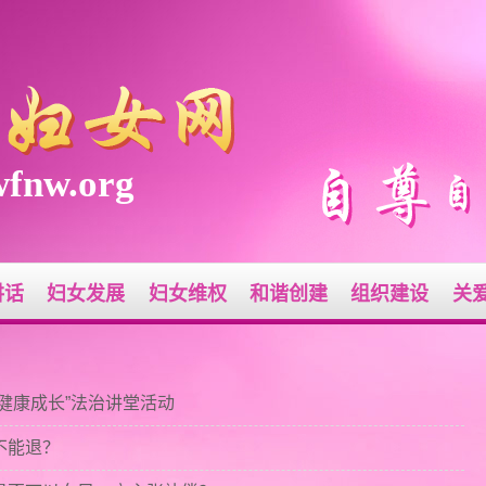
fnw.org
讲话
妇女发展
妇女维权
和谐创建
组织建设
关
行健康成长”法治讲堂活动
不能退？