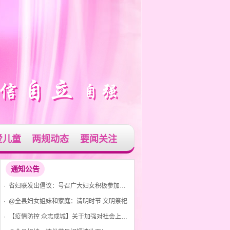
爱儿童
两规动态
要闻关注
通知公告
· 省妇联发出倡议：号召广大妇女积极参加爱国卫生运动 共建美丽家园
· @全县妇女姐妹和家庭：清明时节 文明祭祀
· 【疫情防控 众志成城】关于加强对社会上发现红码、黄码人员管控的通告