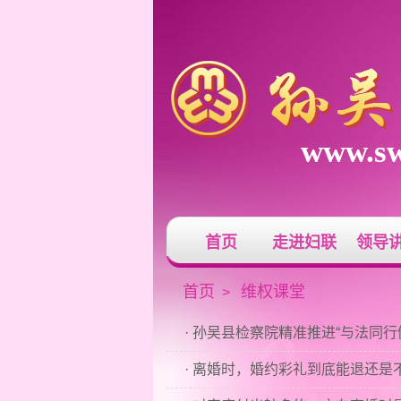
www.sw
首页
走进妇联
领导
首页
维权课堂
>
· 孙吴县检察院精准推进“与法同
· 离婚时，婚约彩礼到底能退还是