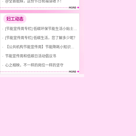
· @全县姐妹，这份节日祝福请收下！
妇工动态
· [节能宣传周专栏] 低碳环保节能生活小贴士(节水、节气、节电)
· [节能宣传周专栏] 低碳生活，您了解多少呢？
· 【公共机构节能宣传周】节能降耗小知识，你知道吗？
· 节能宣传周和低碳日活动倡议书
· 心之相映，不一样的岗位一样的坚守