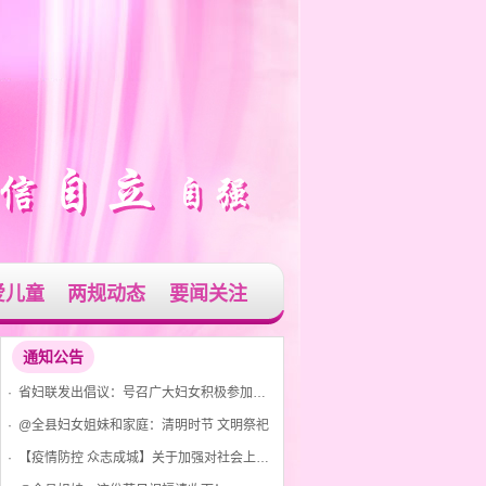
爱儿童
两规动态
要闻关注
通知公告
· 省妇联发出倡议：号召广大妇女积极参加爱国卫生运动 共建美丽家园
· @全县妇女姐妹和家庭：清明时节 文明祭祀
· 【疫情防控 众志成城】关于加强对社会上发现红码、黄码人员管控的通告