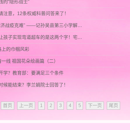
线的“隐形战士”
士请注意，12条权威科普问答来了！
· 【共抗疫情 巾帼在行动】"携手共济战疫克难" ——记孙吴县第三小学解红霞疫情防控工作事迹
· 【抗击疫情 家教课堂】疫情下，让孩子实现弯道超车的是这两个字！宅家上网课，4招打败手机诱惑
疫路上的巾帼风彩
疫情一线 祖国花朵绘画篇（二）
能开学？教育部：要满足三个条件
么时候能结束？李兰娟院士回答了！
首页
上一页
1
2
3
4
5
下一页
尾页