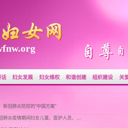
fnw.org
讲话
妇女发展
妇女维权
和谐创建
组织建设
关
：新冠肺炎防控的“中国方案”
· 【抗击疫情 围观学习】来看！新冠肺炎疫情期间妇女儿童、医护人员、婚姻家庭心理咨询问答