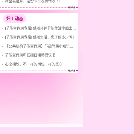
· @全县姐妹，这份节日祝福请收下！
妇工动态
· [节能宣传周专栏] 低碳环保节能生活小贴士(节水、节气、节电)
· [节能宣传周专栏] 低碳生活，您了解多少呢？
· 【公共机构节能宣传周】节能降耗小知识，你知道吗？
· 节能宣传周和低碳日活动倡议书
· 心之相映，不一样的岗位一样的坚守